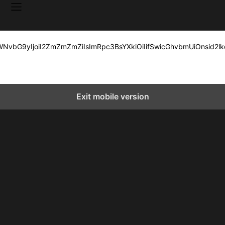
LWNvbG9yIjoiI2ZmZmZmZiIsImRpc3BsYXkiOiIifSwicGhvbmUiOnsi
Exit mobile version